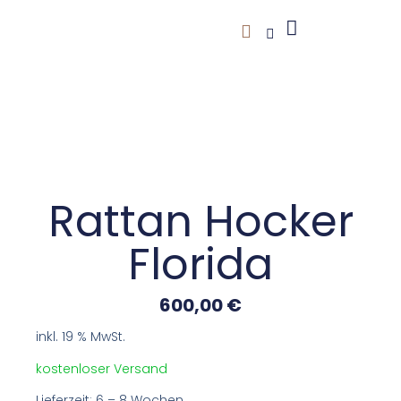
Pflege & Wartung
Wir Über Uns
Rattan Hocker
Florida
600,00
€
inkl. 19 % MwSt.
kostenloser Versand
Lieferzeit: 6 – 8 Wochen