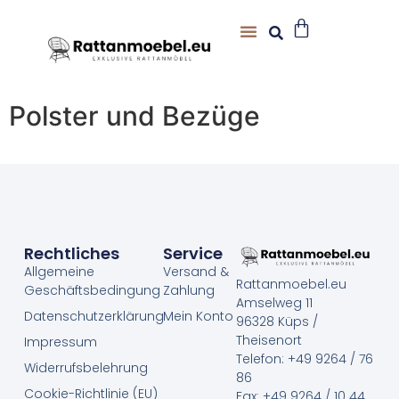
Polster und Bezüge
Rechtliches
Service
Allgemeine
Versand &
Rattanmoebel.eu
Geschäftsbedingung
Zahlung
Amselweg 11
Datenschutzerklärung
Mein Konto
96328 Küps /
Theisenort
Impressum
Telefon: +49 9264 / 76
Widerrufsbelehrung
86
Cookie-Richtlinie (EU)
Fax: +49 9264 / 10 44